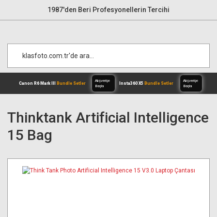
1987'den Beri Profesyonellerin Tercihi
Thinktank Artificial Intelligence
15 Bag
Alışverişe
Canon R6 Mark III
Bundle Setler
Inst
Başla