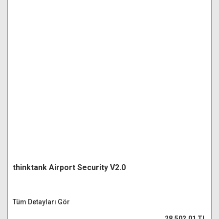
thinktank Airport Security V2.0
Tüm Detayları Gör
28.502,01 TL