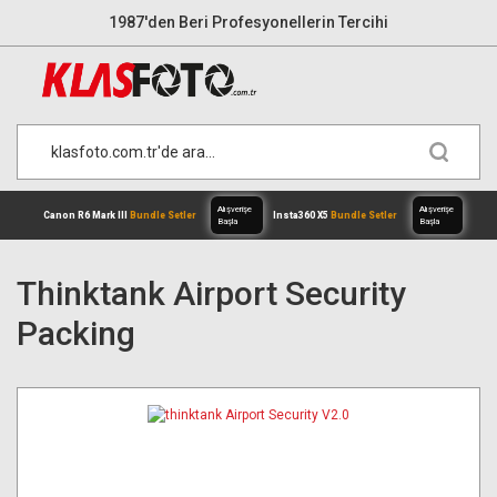
1987'den Beri Profesyonellerin Tercihi
Thinktank Airport Security
Packing
Alışverişe
Canon R6 Mark III
Bundle Setler
Inst
Başla