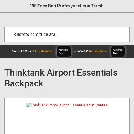
1987'den Beri Profesyonellerin Tercihi
Thinktank Airport Essentials
Backpack
Alışverişe
Canon R6 Mark III
Bundle Setler
Inst
Başla