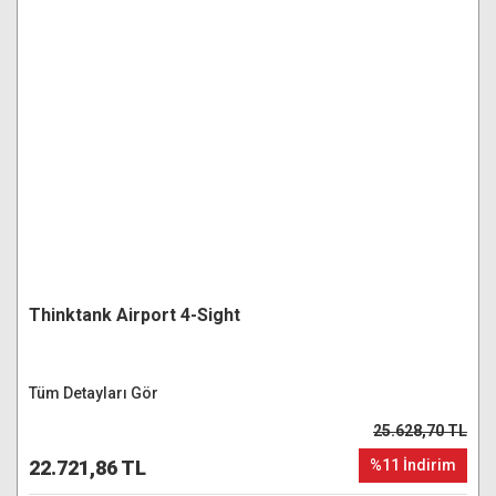
Thinktank Airport 4-Sight
Tüm Detayları Gör
25.628,70 TL
22.721,86 TL
%11 İndirim