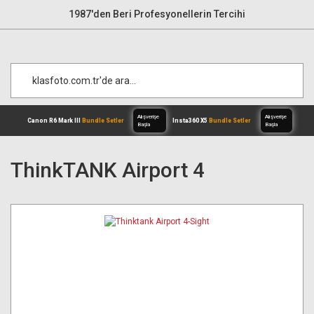
1987'den Beri Profesyonellerin Tercihi
ThinkTANK Airport 4
Alışverişe
Canon R6 Mark III
Bundle Setler
Inst
Başla