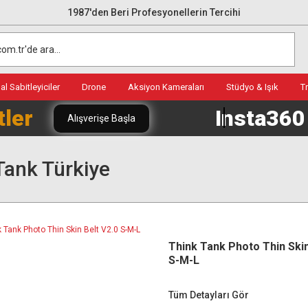
1987'den Beri Profesyonellerin Tercihi
l Sabitleyiciler
Drone
Aksiyon Kameraları
Stüdyo & Işık
T
tler
Insta36
Alışverişe Başla
Tank Türkiye
Think Tank Photo Thin Skin
S-M-L
Tüm Detayları Gör