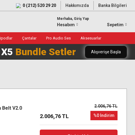
0 (212) 520 29 20
Hakkımızda
Banka Bilgileri
Merhaba, Giriş Yap
Hesabım
Sepetim
ripodlar
Çantalar
Pro Audio Ses
Aksesuarlar
0 X5
Bundle Setler
Alışverişe Başla
2.006,76 TL
 Belt V2.0
2.006,76 TL
%0 İndirim