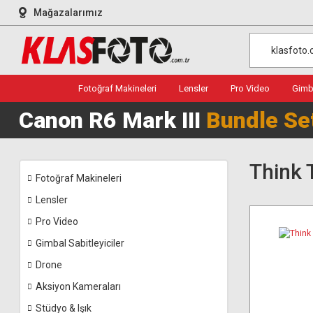
Mağazalarımız
Fotoğraf Makineleri
Lensler
Pro Video
Gimba
Canon R6 Mark III
Bundle Se
Think 
Fotoğraf Makineleri
Lensler
Pro Video
Gimbal Sabitleyiciler
Drone
Aksiyon Kameraları
Stüdyo & Işık