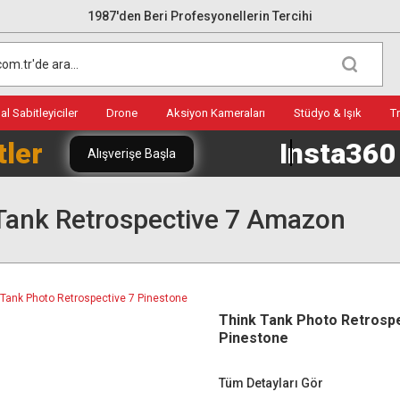
1987'den Beri Profesyonellerin Tercihi
l Sabitleyiciler
Drone
Aksiyon Kameraları
Stüdyo & Işık
T
tler
Insta36
Alışverişe Başla
Tank Retrospective 7 Amazon
Think Tank Photo Retrospe
Pinestone
Tüm Detayları Gör