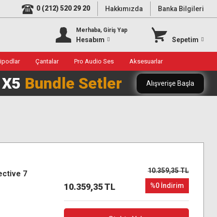
0 (212) 520 29 20
Hakkımızda
Banka Bilgileri
Merhaba, Giriş Yap
Hesabım
Sepetim
ripodlar
Çantalar
Pro Audio Ses
Aksesuarlar
0 X5
Bundle Setler
Alışverişe Başla
10.359,35 TL
ctive 7
10.359,35 TL
%0 İndirim