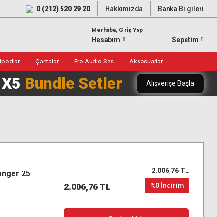
0 (212) 520 29 20
Hakkımızda
Banka Bilgileri
Merhaba, Giriş Yap
Hesabım
Sepetim
ripodlar
Çantalar
Pro Audio Ses
Aksesuarlar
0 X5
Bundle Setler
Alışverişe Başla
2.006,76 TL
anger 25
2.006,76 TL
%0 İndirim