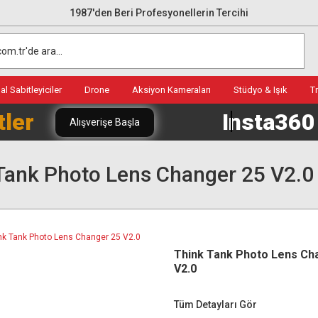
1987'den Beri Profesyonellerin Tercihi
l Sabitleyiciler
Drone
Aksiyon Kameraları
Stüdyo & Işık
T
tler
Insta36
Alışverişe Başla
Tank Photo Lens Changer 25 V2.0
Think Tank Photo Lens Ch
V2.0
Tüm Detayları Gör