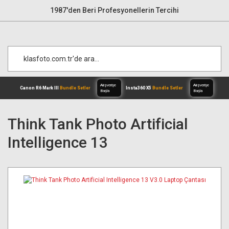
1987'den Beri Profesyonellerin Tercihi
Think Tank Photo Artificial
Intelligence 13
Alışverişe
Canon R6 Mark III
Bundle Setler
Inst
Başla