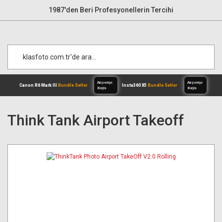
1987'den Beri Profesyonellerin Tercihi
Think Tank Airport Takeoff
Alışverişe
Canon R6 Mark III
Bundle Setler
Inst
Başla