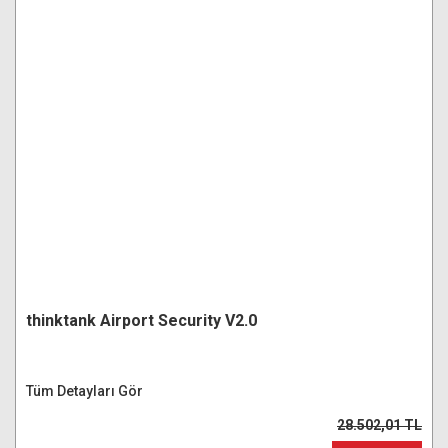
thinktank Airport Security V2.0
Tüm Detayları Gör
28.502,01 TL