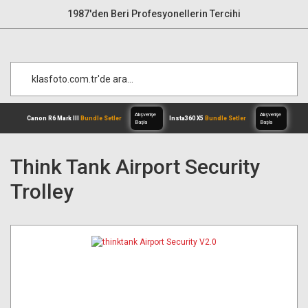
1987'den Beri Profesyonellerin Tercihi
Think Tank Airport Security
Trolley
Alışverişe
Canon R6 Mark III
Bundle Setler
Inst
Başla