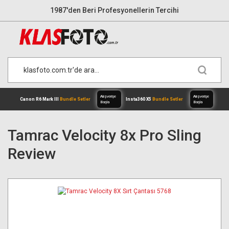
1987'den Beri Profesyonellerin Tercihi
Tamrac Velocity 8x Pro Sling
Review
Alışverişe
Canon R6 Mark III
Bundle Setler
Inst
Başla