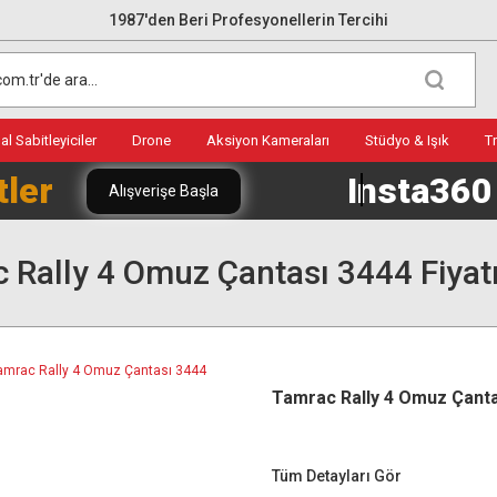
1987'den Beri Profesyonellerin Tercihi
l Sabitleyiciler
Drone
Aksiyon Kameraları
Stüdyo & Işık
T
tler
Insta36
Alışverişe Başla
 Rally 4 Omuz Çantası 3444 Fiyat
Tamrac Rally 4 Omuz Çanta
Tüm Detayları Gör