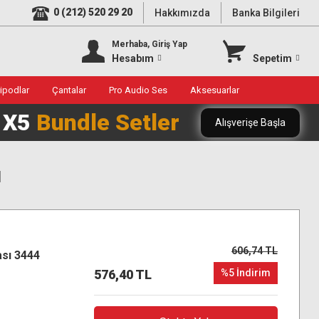
0 (212) 520 29 20
Hakkımızda
Banka Bilgileri
Merhaba, Giriş Yap
Hesabım
Sepetim
ripodlar
Çantalar
Pro Audio Ses
Aksesuarlar
0 X5
Bundle Setler
Alışverişe Başla
ı
606,74 TL
sı 3444
576,40 TL
%5 İndirim