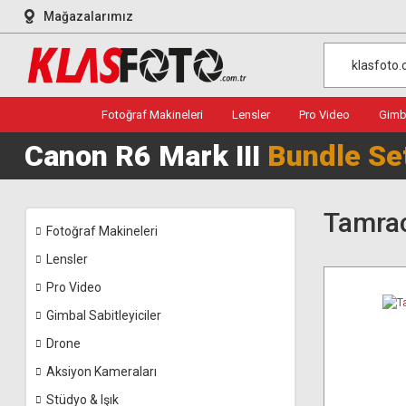
Mağazalarımız
Fotoğraf Makineleri
Lensler
Pro Video
Gimba
Canon R6 Mark III
Bundle Se
Tamrac
Fotoğraf Makineleri
Lensler
Pro Video
Gimbal Sabitleyiciler
Drone
Aksiyon Kameraları
Stüdyo & Işık