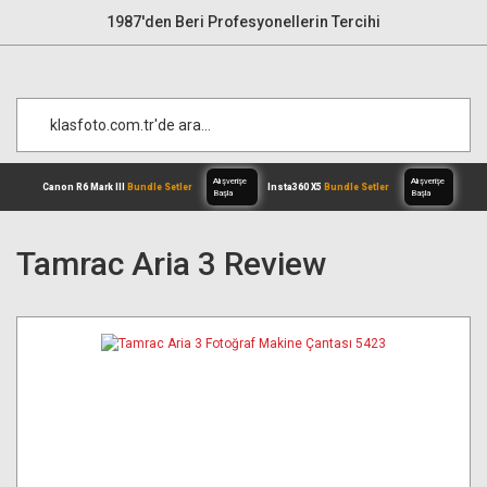
1987'den Beri Profesyonellerin Tercihi
Tamrac Aria 3 Review
Alışverişe
Canon R6 Mark III
Bundle Setler
Inst
Başla