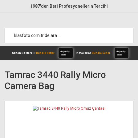
1987'den Beri Profesyonellerin Tercihi
Tamrac 3440 Rally Micro
Camera Bag
Alışverişe
Canon R6 Mark III
Bundle Setler
Inst
Başla