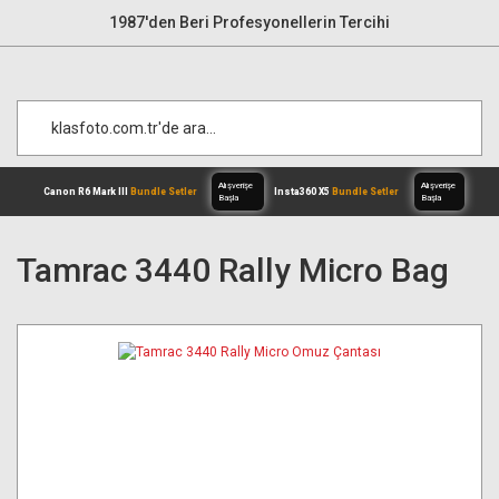
1987'den Beri Profesyonellerin Tercihi
Tamrac 3440 Rally Micro Bag
Alışverişe
Canon R6 Mark III
Bundle Setler
Inst
Başla