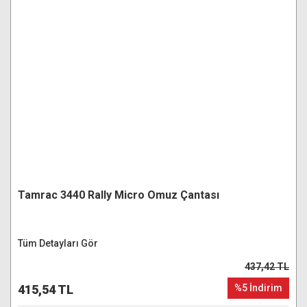
Tamrac 3440 Rally Micro Omuz Çantası
Tüm Detayları Gör
437,42 TL
415,54 TL
%5 İndirim