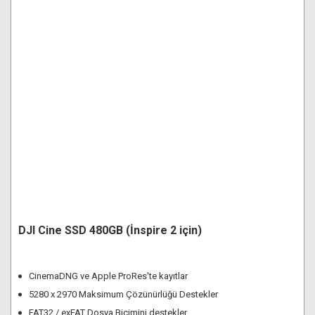
DJI Cine SSD 480GB (İnspire 2 için)
CinemaDNG ve Apple ProRes'te kayıtlar
5280 x 2970 Maksimum Çözünürlüğü Destekler
FAT32 / exFAT Dosya Biçimini destekler