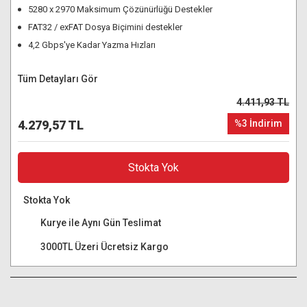
5280 x 2970 Maksimum Çözünürlüğü Destekler
FAT32 / exFAT Dosya Biçimini destekler
4,2 Gbps'ye Kadar Yazma Hızları
Tüm Detayları Gör
4.411,93 TL
4.279,57 TL
%3 İndirim
Stokta Yok
Stokta Yok
Kurye ile Aynı Gün Teslimat
3000TL Üzeri Ücretsiz Kargo