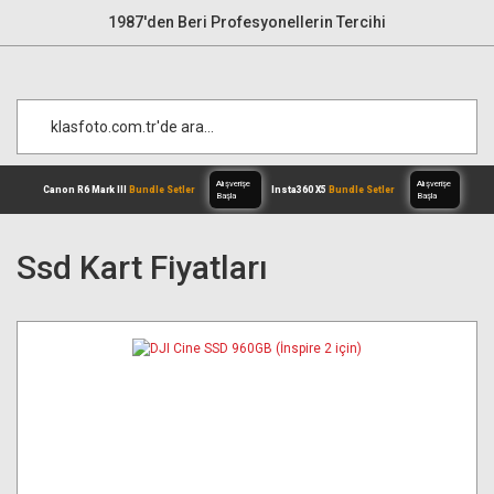
1987'den Beri Profesyonellerin Tercihi
Ssd Kart Fiyatları
Alışverişe
Canon R6 Mark III
Bundle Setler
Inst
Başla