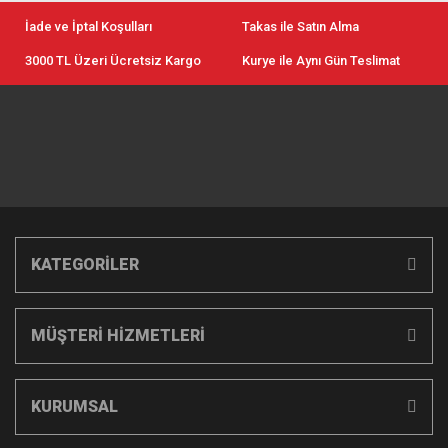
İade ve İptal Koşulları
Takas ile Satın Alma
3000 TL Üzeri Ücretsiz Kargo
Kurye ile Aynı Gün Teslimat
KATEGORİLER
MÜŞTERİ HİZMETLERİ
KURUMSAL