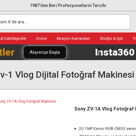
1987'den Beri Profesyonellerin Tercihi
l Sabitleyiciler
Drone
Aksiyon Kameraları
Stüdyo & Işık
T
tler
Insta36
Alışverişe Başla
v-1 Vlog Dijital Fotoğraf Makinesi
Sony ZV-1A Vlog Fotoğraf
20.1 MP Exmor RS® CMOS sens