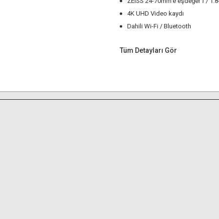
ZEISS 24-70mm'e eşdeğer f / 1.8-
4K UHD Video kaydı
Dahili Wi-Fi / Bluetooth
Tüm Detayları Gör