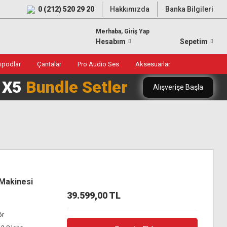
0 (212) 520 29 20
Hakkımızda
Banka Bilgileri
Merhaba, Giriş Yap
Hesabım
Sepetim
ripodlar
Çantalar
Pro Audio Ses
Aksesuarlar
0 X5
Bundle Setler
Alışverişe Başla
 Makinesi
39.599,00 TL
ör