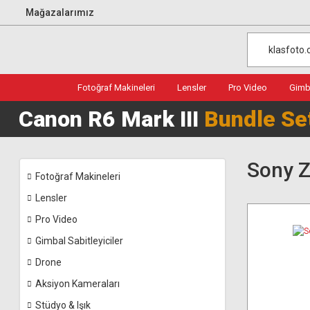
Mağazalarımız
Fotoğraf Makineleri
Lensler
Pro Video
Gimba
Canon R6 Mark III
Bundle Se
Sony Z
Fotoğraf Makineleri
Lensler
Pro Video
Gimbal Sabitleyiciler
Drone
Aksiyon Kameraları
Stüdyo & Işık