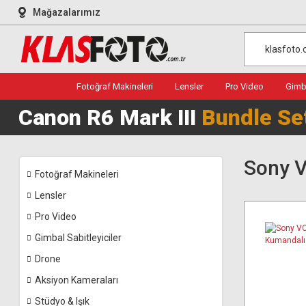
Mağazalarımız
Fotoğraf Makineleri
Lensler
Pro Video
Gimba
Canon R6 Mark III
Bundle Se
Sony V
Fotoğraf Makineleri
Lensler
Pro Video
Gimbal Sabitleyiciler
Drone
Aksiyon Kameraları
Stüdyo & Işık