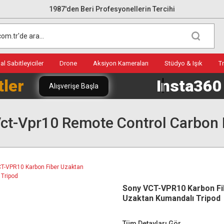
1987'den Beri Profesyonellerin Tercihi
l Sabitleyiciler
Drone
Aksiyon Kameraları
Stüdyo & Işık
T
tler
Insta36
Alışverişe Başla
ct-Vpr10 Remote Control Carbon F
Sony VCT-VPR10 Karbon Fi
Uzaktan Kumandalı Tripod
Tüm Detayları Gör