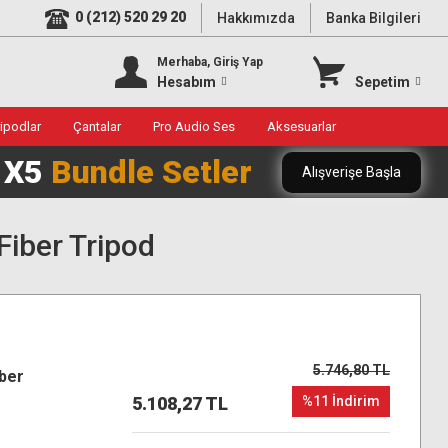
0 (212) 520 29 20
Hakkımızda
Banka Bilgileri
Merhaba, Giriş Yap
Hesabım
Sepetim
ripodlar
Çantalar
Pro Audio Ses
Aksesuarlar
0 X5
Bundle Setler
Alışverişe Başla
iber Tripod
5.746,80 TL
ber
5.108,27 TL
%11 İndirim