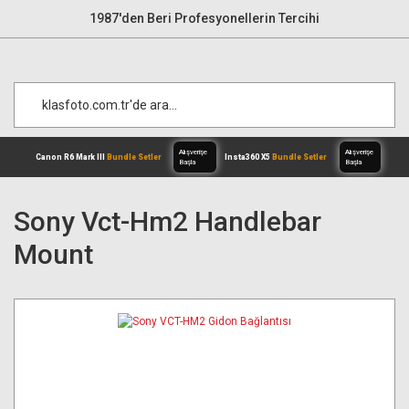
1987'den Beri Profesyonellerin Tercihi
Sony Vct-Hm2 Handlebar
Mount
Alışverişe
Canon R6 Mark III
Bundle Setler
Inst
Başla