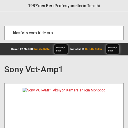
1987'den Beri Profesyonellerin Tercihi
Sony Vct-Amp1
Alışverişe
Canon R6 Mark III
Bundle Setler
Inst
Başla