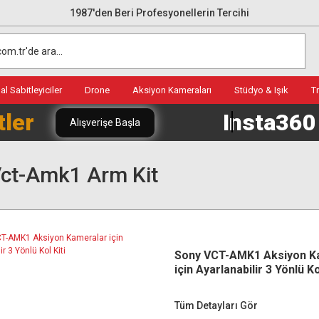
1987'den Beri Profesyonellerin Tercihi
l Sabitleyiciler
Drone
Aksiyon Kameraları
Stüdyo & Işık
T
tler
Insta36
Alışverişe Başla
ct-Amk1 Arm Kit
Sony VCT-AMK1 Aksiyon K
için Ayarlanabilir 3 Yönlü Ko
Tüm Detayları Gör