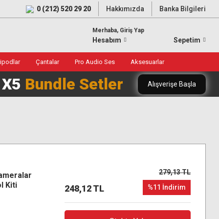
0 (212) 520 29 20
Hakkımızda
Banka Bilgileri
Merhaba, Giriş Yap
Hesabım
Sepetim
ripodlar
Çantalar
Pro Audio Ses
Aksesuarlar
0 X5
Bundle Setler
Alışverişe Başla
279,13 TL
ameralar
l Kiti
248,12 TL
%11 İndirim