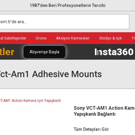
1987'den Beri Profesyonellerin Tercihi
l Sabitleyiciler
Drone
Aksiyon Kameraları
Stüdyo & Işık
T
tler
Insta36
Alışverişe Başla
Vct-Am1 Adhesive Mounts
Sony VCT-AM1 Action Kame
Yapışkanlı Bağlantı
Tüm Detayları Gör