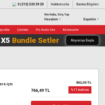
0 (212) 520 29 20
Hakkımızda
Banka Bilgileri
Merhaba, Giriş Yap
Hesabım
Sepetim
ripodlar
Çantalar
Pro Audio Ses
Aksesuarlar
0 X5
Bundle Setler
Alışverişe Başla
862,30 TL
ra için
766,49 TL
%11 İndirim