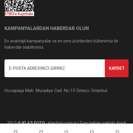
KAMPANYALARDAN HABERDAR OLUN
En avantajlı kampanyalar ve en yeni ürünlerden bültenimiz ile
haberdar olabilirsiniz.
KAYDET
Hocapaşa Mah. Muradiye Cad. No:13 Sirkeci /İstanbul
2013 ®
KLAS FOTO
- klasfoto.com.tr | Tüm hakları saklıdır. Kredi
kartı bilgileriniz 256bit SSL sertifikası ile korunmaktadır.