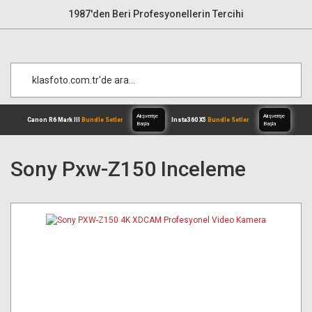
1987'den Beri Profesyonellerin Tercihi
Sony Pxw-Z150 Inceleme
Alışverişe
Canon R6 Mark III
Bundle Setler
Inst
Başla