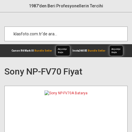
1987'den Beri Profesyonellerin Tercihi
Sony NP-FV70 Fiyat
Alışverişe
Canon R6 Mark III
Bundle Setler
Inst
Başla