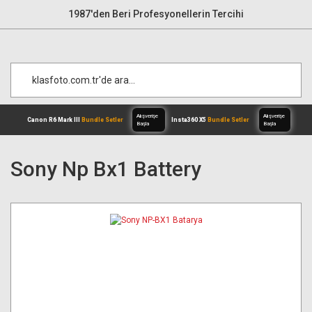
1987'den Beri Profesyonellerin Tercihi
Sony Np Bx1 Battery
Alışverişe
Canon R6 Mark III
Bundle Setler
Inst
Başla