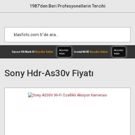
1987'den Beri Profesyonellerin Tercihi
Sony Hdr-As30v Fiyatı
Alışverişe
Canon R6 Mark III
Bundle Setler
Inst
Başla