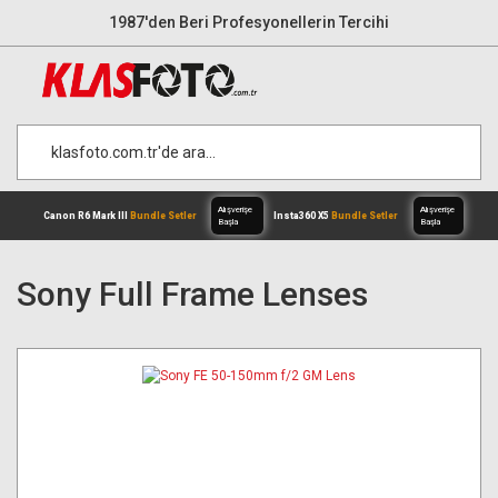
1987'den Beri Profesyonellerin Tercihi
Sony Full Frame Lenses
Alışverişe
Canon R6 Mark III
Bundle Setler
Inst
Başla