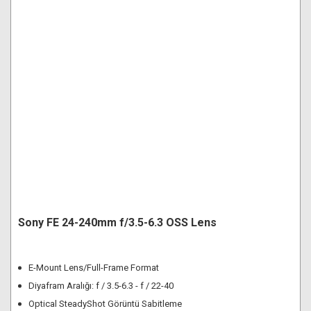
Makineleri
Görüntüleme
Canlı Yayın
Taşıma Kılıfı
Temizlik Setleri
Sistemleri
Aksesuarları
Ekipmanları
Tripod
Dental Fotoğraf
Aksesuarları
Batarya ve Şarj
Kırmızı Kafa Işıklar
Makine Setleri
Drone Çantaları
Canlı Yayın Yazılım
Cihazları
Stüdyo
Aktarım Bağlantı
Polaroid Filmler
Aksesuarları
Kabloları
Jimmy Jib
Fırsat Ürünleri
Asus Monitörler
Lens Parasoley ve
Kapakları
Sony FE 24-240mm f/3.5-6.3 OSS Lens
E-Mount Lens/Full-Frame Format
Diyafram Aralığı: f / 3.5-6.3 - f / 22-40
Optical SteadyShot Görüntü Sabitleme