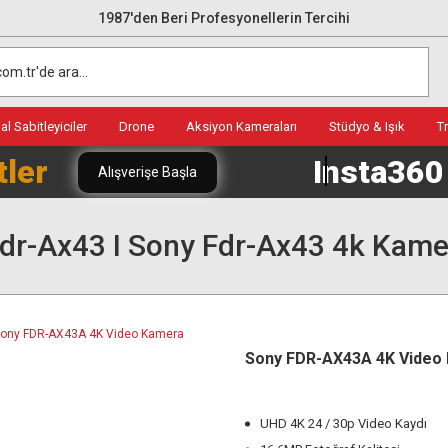
1987'den Beri Profesyonellerin Tercihi
l Sabitleyiciler
Drone
Aksiyon Kameraları
Stüdyo & Işık
T
tler
Insta36
Alışverişe Başla
dr-Ax43 I Sony Fdr-Ax43 4k Kame
Sony FDR-AX43A 4K Video
UHD 4K 24 / 30p Video Kaydı