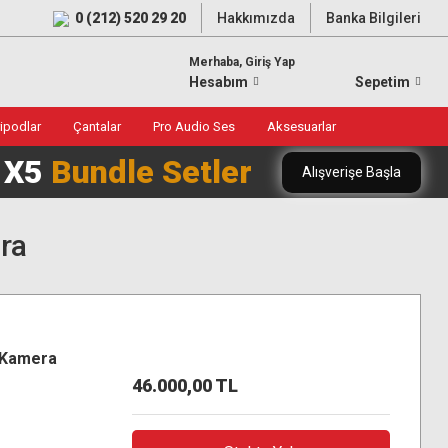
0 (212) 520 29 20
Hakkımızda
Banka Bilgileri
Merhaba, Giriş Yap
Hesabım
Sepetim
ripodlar
Çantalar
Pro Audio Ses
Aksesuarlar
0 X5
Bundle Setler
Alışverişe Başla
ra
 Kamera
46.000,00 TL