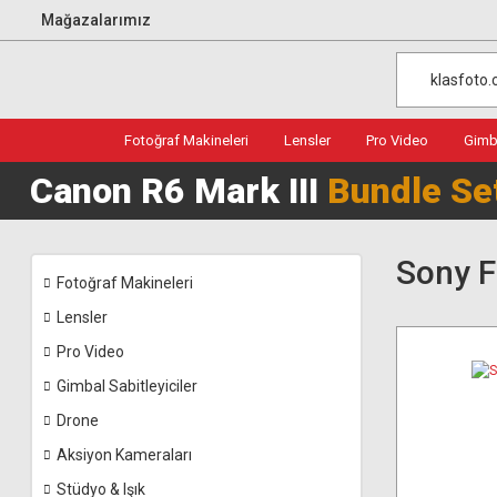
Mağazalarımız
Fotoğraf Makineleri
Lensler
Pro Video
Gimba
Canon R6 Mark III
Bundle Se
Sony F
Fotoğraf Makineleri
Lensler
Pro Video
Gimbal Sabitleyiciler
Drone
Aksiyon Kameraları
Stüdyo & Işık