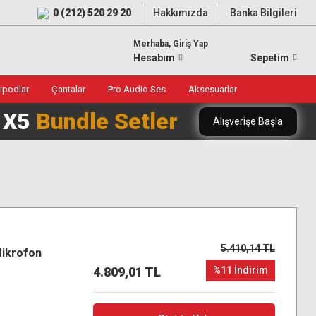
0 (212) 520 29 20
Hakkımızda
Banka Bilgileri
Merhaba, Giriş Yap
Hesabım
Sepetim
ripodlar
Çantalar
Pro Audio Ses
Aksesuarlar
0 X5
Bundle Setler
Alışverişe Başla
5.410,14 TL
ikrofon
4.809,01 TL
%11 İndirim