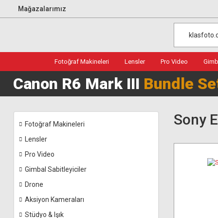
Mağazalarımız
Fotoğraf Makineleri
Lensler
Pro Video
Gimba
Canon R6 Mark III
Bundle Se
Sony 
Fotoğraf Makineleri
Lensler
Pro Video
Gimbal Sabitleyiciler
Drone
Aksiyon Kameraları
Stüdyo & Işık