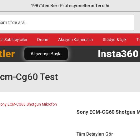
1987'den Beri Profesyonellerin Tercihi
l Sabitleyiciler
Drone
Aksiyon Kameraları
Stüdyo & Işık
T
tler
Insta36
Alışverişe Başla
Ecm-Cg60 Test
Sony ECM-CG60 Shotgun M
Tüm Detayları Gör