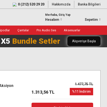
0 (212) 520 29 20
Hakkımızda
Banka Bilgileri
Merhaba, Giriş Yap
Hesabım
Sepetim
ripodlar
Çantalar
Pro Audio Ses
Aksesuarlar
0 X5
Bundle Setler
Alışverişe Başla
1.477,75 TL
 Aksiyon
1.313,56 TL
%11 İndirim