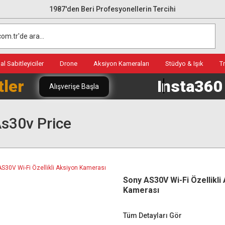
1987'den Beri Profesyonellerin Tercihi
l Sabitleyiciler
Drone
Aksiyon Kameraları
Stüdyo & Işık
T
tler
Insta36
Alışverişe Başla
s30v Price
Sony AS30V Wi-Fi Özellikli
Kamerası
Tüm Detayları Gör