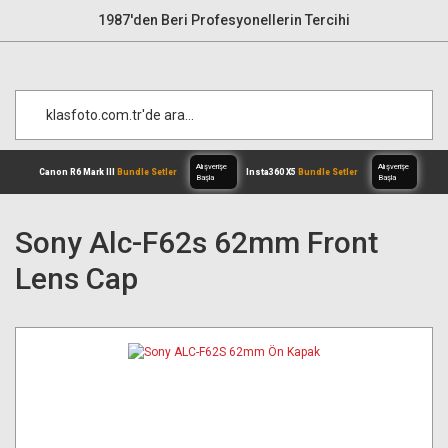
1987'den Beri Profesyonellerin Tercihi
Sony Alc-F62s 62mm Front
Lens Cap
Alışverişe
Canon R6 Mark III
Bundle Setler
Inst
Başla