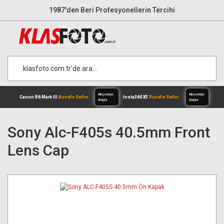
1987'den Beri Profesyonellerin Tercihi
Sony Alc-F405s 40.5mm Front
Lens Cap
Alışverişe
Canon R6 Mark III
Bundle Setler
Inst
Başla