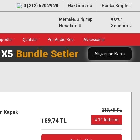
0 (212) 520 29 20
Hakkımızda
Banka Bilgileri
Merhaba, Giriş Yap
0 Ürün
Hesabım
Sepetim
ripodlar
Çantalar
Pro Audio Ses
Aksesuarlar
0 X5
Bundle Setler
Alışverişe Başla
213,45 TL
n Kapak
189,74 TL
%11 İndirim