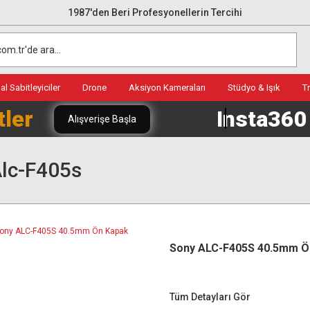
1987'den Beri Profesyonellerin Tercihi
l Sabitleyiciler
Drone
Aksiyon Kameraları
Stüdyo & Işık
T
tler
Insta36
Alışverişe Başla
lc-F405s
Sony ALC-F405S 40.5mm Ö
Tüm Detayları Gör