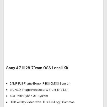
Sony A7 III 28-70mm OSS Lensli Kit
24MP Full-Frame Exmor R BSI CMOS Sensor
BIONZ X Image Processor & Front-End LSI
693-Point Hybrid AF System
UHD 4K30p Video with HLG & S-Log3 Gammas