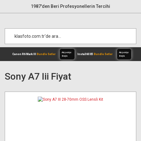
1987'den Beri Profesyonellerin Tercihi
Sony A7 Iii Fiyat
Alışverişe
Canon R6 Mark III
Bundle Setler
Inst
Başla