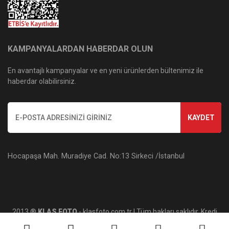
KAMPANYALARDAN HABERDAR OLUN
En avantajlı kampanyalar ve en yeni ürünlerden bültenimiz ile
haberdar olabilirsiniz.
KAYDET
Hocapaşa Mah. Muradiye Cad. No:13 Sirkeci /İstanbul
2013 ®
KLAS FOTO
- klasfoto.com.tr | Tüm hakları saklıdır. Kredi
kartı bilgileriniz 256bit SSL sertifikası ile korunmaktadır.