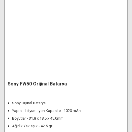
Sony FW50 Orijinal Batarya
Sony Orjinal Batarya
Yapısı - Lityum İyon Kapasite - 1020 mAh
Boyutlar - 31.8 x 18.5 x 45.0mm
Ağırlık Yaklaşık - 42.5 gr