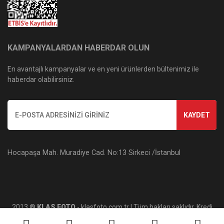
KAMPANYALARDAN HABERDAR OLUN
En avantajlı kampanyalar ve en yeni ürünlerden bültenimiz ile
haberdar olabilirsiniz.
KAYDET
Hocapaşa Mah. Muradiye Cad. No:13 Sirkeci /İstanbul
2013 ®
KLAS FOTO
- klasfoto.com.tr | Tüm hakları saklıdır. Kredi
kartı bilgileriniz 256bit SSL sertifikası ile korunmaktadır.