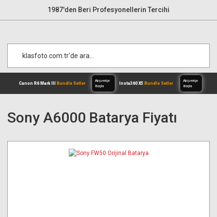
1987'den Beri Profesyonellerin Tercihi
Sony A6000 Batarya Fiyatı
Alışverişe
Canon R6 Mark III
Bundle Setler
Inst
Başla