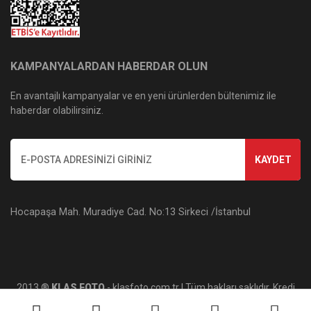
KAMPANYALARDAN HABERDAR OLUN
En avantajlı kampanyalar ve en yeni ürünlerden bültenimiz ile
haberdar olabilirsiniz.
KAYDET
Hocapaşa Mah. Muradiye Cad. No:13 Sirkeci /İstanbul
2013 ®
KLAS FOTO
- klasfoto.com.tr | Tüm hakları saklıdır. Kredi
kartı bilgileriniz 256bit SSL sertifikası ile korunmaktadır.