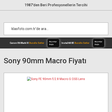
1987'den Beri Profesyonellerin Tercihi
Sony 90mm Macro Fiyatı
Alışverişe
Canon R6 Mark III
Bundle Setler
Inst
Başla