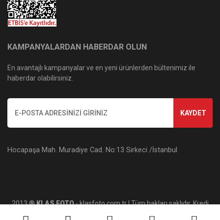
KAMPANYALARDAN HABERDAR OLUN
En avantajlı kampanyalar ve en yeni ürünlerden bültenimiz ile
haberdar olabilirsiniz.
KAYDET
Hocapaşa Mah. Muradiye Cad. No:13 Sirkeci /İstanbul
2013 ®
KLAS FOTO
- klasfoto.com.tr | Tüm hakları saklıdır. Kredi
kartı bilgileriniz 256bit SSL sertifikası ile korunmaktadır.