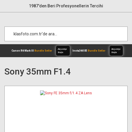
1987'den Beri Profesyonellerin Tercihi
Sony 35mm F1.4
Alışverişe
Canon R6 Mark III
Bundle Setler
Inst
Başla