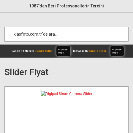
1987'den Beri Profesyonellerin Tercihi
Slider Fiyat
Alışverişe
Canon R6 Mark III
Bundle Setler
Inst
Başla