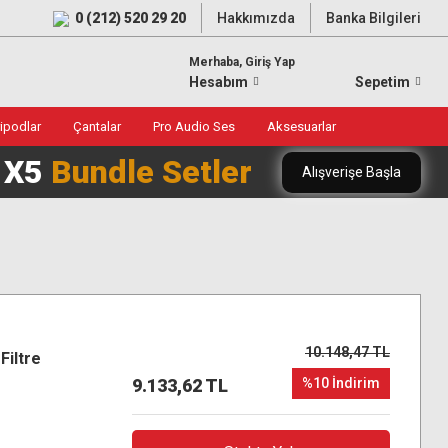
0 (212) 520 29 20
Hakkımızda
Banka Bilgileri
Merhaba, Giriş Yap
Hesabım
Sepetim
ripodlar
Çantalar
Pro Audio Ses
Aksesuarlar
0 X5
Bundle Setler
Alışverişe Başla
10.148,47 TL
iltre
9.133,62 TL
%10 İndirim