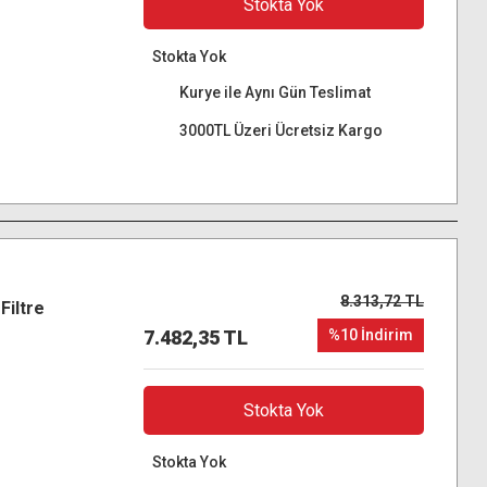
Stokta Yok
Stokta Yok
Kurye ile Aynı Gün Teslimat
3000TL Üzeri Ücretsiz Kargo
8.313,72 TL
iltre
7.482,35 TL
%10 İndirim
Stokta Yok
Stokta Yok