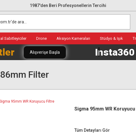
1987'den Beri Profesyonellerin Tercihi
l Sabitleyiciler
Drone
Aksiyon Kameraları
Stüdyo & Işık
T
tler
Insta36
Alışverişe Başla
86mm Filter
Sigma 95mm WR Koruyucu F
Tüm Detayları Gör