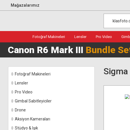
Mağazalarımız
Fotoğraf Makineleri
Lensler
Pro Video
Gimba
Canon R6 Mark III
Bundle Se
Sigma 
Fotoğraf Makineleri
Lensler
Pro Video
Gimbal Sabitleyiciler
Drone
Aksiyon Kameraları
Stüdyo & Işık