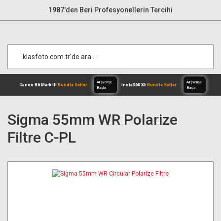
1987'den Beri Profesyonellerin Tercihi
Sigma 55mm WR Polarize
Filtre C-PL
Alışverişe
Canon R6 Mark III
Bundle Setler
Inst
Başla