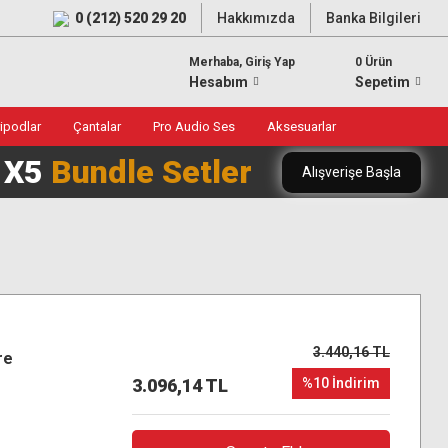
0 (212) 520 29 20
Hakkımızda
Banka Bilgileri
Merhaba, Giriş Yap
0 Ürün
Hesabım
Sepetim
ripodlar
Çantalar
Pro Audio Ses
Aksesuarlar
0 X5
Bundle Setler
Alışverişe Başla
3.440,16 TL
re
3.096,14 TL
%10 İndirim