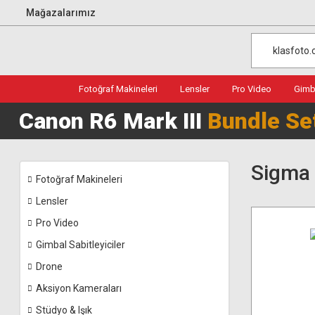
Mağazalarımız
Fotoğraf Makineleri
Lensler
Pro Video
Gimba
Canon R6 Mark III
Bundle Se
Sigma 
Fotoğraf Makineleri
Lensler
Pro Video
Gimbal Sabitleyiciler
Drone
Aksiyon Kameraları
Stüdyo & Işık