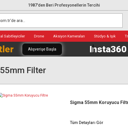
1987'den Beri Profesyonellerin Tercihi
l Sabitleyiciler
Drone
Aksiyon Kameraları
Stüdyo & Işık
T
tler
Insta36
Alışverişe Başla
55mm Filter
Sigma 55mm Koruyucu Filt
Tüm Detayları Gör