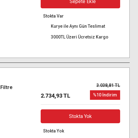
Sepete Ekle
Stokta Var
Kurye ile Aynı Gün Teslimat
3000TL Üzeri Ücretsiz Kargo
3.038,81 TL
iltre
2.734,93 TL
%10 İndirim
Stokta Yok
Stokta Yok