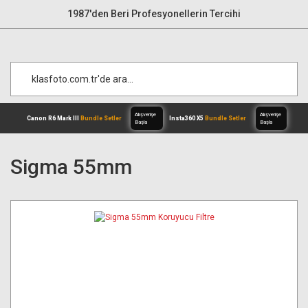
1987'den Beri Profesyonellerin Tercihi
Sigma 55mm
Alışverişe
Canon R6 Mark III
Bundle Setler
Inst
Başla