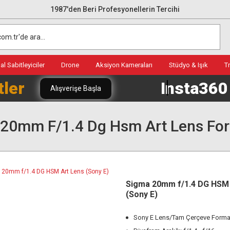
1987'den Beri Profesyonellerin Tercihi
l Sabitleyiciler
Drone
Aksiyon Kameraları
Stüdyo & Işık
T
tler
Insta36
Alışverişe Başla
20mm F/1.4 Dg Hsm Art Lens For
Sigma 20mm f/1.4 DG HSM 
(Sony E)
Sony E Lens/Tam Çerçeve Forma