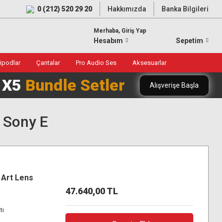
0 (212) 520 29 20
Hakkımızda
Banka Bilgileri
Merhaba, Giriş Yap
Hesabım
Sepetim
ripodlar
Çantalar
Pro Audio Ses
Aksesuarlar
0 X5
Bundle Setler
Alışverişe Başla
 Sony E
Art Lens
47.640,00 TL
tı