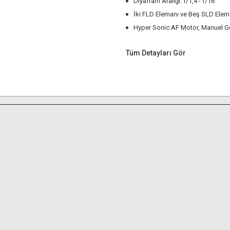
Diyafram Aralığı: f/1,4 - f/16
İki FLD Elemanı ve Beş SLD Elem
Hyper Sonic AF Motor, Manuel G
Tüm Detayları Gör