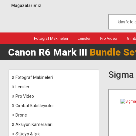
Mağazalarımız
Fotoğraf Makineleri
Lensler
Pro Video
Gimba
Canon R6 Mark III
Bundle Se
Sigma 
Fotoğraf Makineleri
Lensler
Pro Video
Gimbal Sabitleyiciler
Drone
Aksiyon Kameraları
Stüdyo & Işık