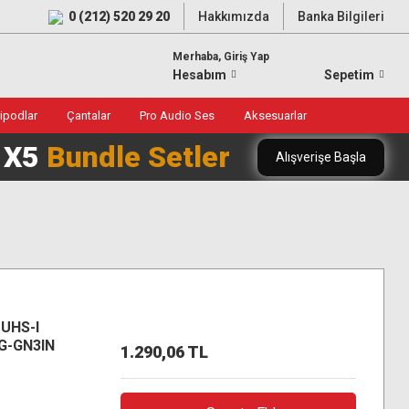
0 (212) 520 29 20
Hakkımızda
Banka Bilgileri
Merhaba, Giriş Yap
Hesabım
Sepetim
ripodlar
Çantalar
Pro Audio Ses
Aksesuarlar
0 X5
Bundle Setler
Alışverişe Başla
 UHS-I
8G-GN3IN
1.290,06 TL