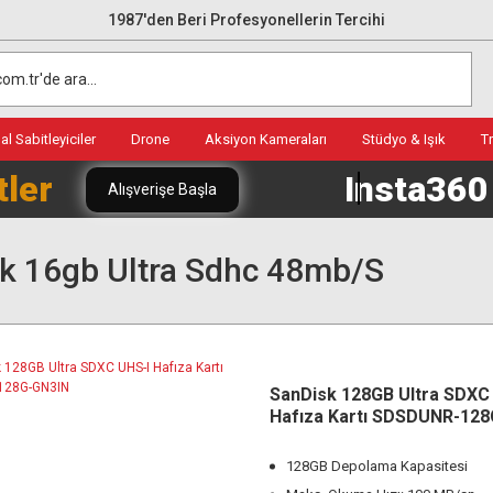
1987'den Beri Profesyonellerin Tercihi
l Sabitleyiciler
Drone
Aksiyon Kameraları
Stüdyo & Işık
T
tler
Insta36
Alışverişe Başla
k 16gb Ultra Sdhc 48mb/s
SanDisk 128GB Ultra SDXC
Hafıza Kartı SDSDUNR-12
128GB Depolama Kapasitesi