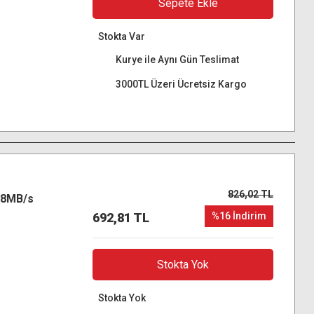
Sepete Ekle
Stokta Var
Kurye ile Aynı Gün Teslimat
3000TL Üzeri Ücretsiz Kargo
826,02 TL
48MB/s
692,81 TL
%16 İndirim
Stokta Yok
Stokta Yok