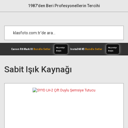
1987'den Beri Profesyonellerin Tercihi
Sabit Işık Kaynağı
Alışverişe
Canon R6 Mark III
Bundle Setler
Inst
Başla