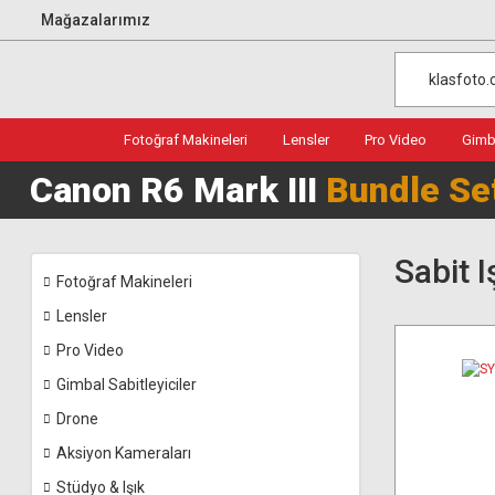
Mağazalarımız
Fotoğraf Makineleri
Lensler
Pro Video
Gimba
Canon R6 Mark III
Bundle Se
Sabit I
Fotoğraf Makineleri
Lensler
Pro Video
Gimbal Sabitleyiciler
Drone
Aksiyon Kameraları
Stüdyo & Işık