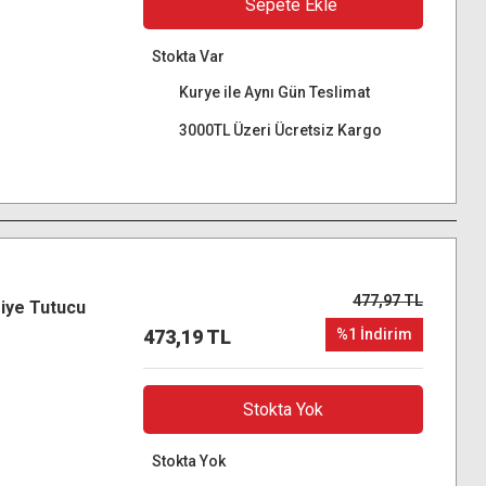
Sepete Ekle
Stokta Var
Kurye ile Aynı Gün Teslimat
3000TL Üzeri Ücretsiz Kargo
477,97 TL
iye Tutucu
473,19 TL
%1 İndirim
Stokta Yok
Stokta Yok