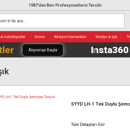
1987'den Beri Profesyonellerin Tercihi
l Sabitleyiciler
Drone
Aksiyon Kameraları
Stüdyo & Işık
T
tler
Insta36
Alışverişe Başla
şık
SYYD LH-1 Tek Duylu Şems
Tüm Detayları Gör