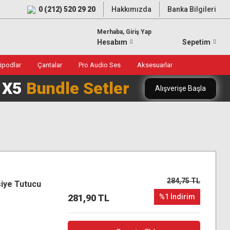
0 (212) 520 29 20
Hakkımızda
Banka Bilgileri
Merhaba, Giriş Yap
Hesabım
Sepetim
ripodlar
Çantalar
Pro Audio Ses
Aksesuarlar
0 X5
Bundle Setler
Alışverişe Başla
284,75 TL
iye Tutucu
281,90 TL
%1 İndirim