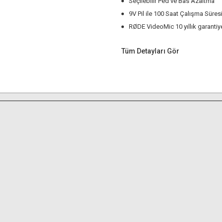
Seçilebilir Ped ve Bas Azaltma
9V Pil ile 100 Saat Çalışma Süres
RØDE VideoMic 10 yıllık garantiye
Tüm Detayları Gör