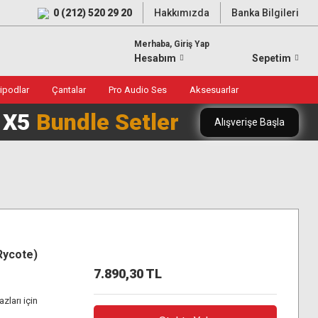
0 (212) 520 29 20
Hakkımızda
Banka Bilgileri
Merhaba, Giriş Yap
Hesabım
Sepetim
ripodlar
Çantalar
Pro Audio Ses
Aksesuarlar
0 X5
Bundle Setler
Alışverişe Başla
Rycote)
7.890,30 TL
zları için