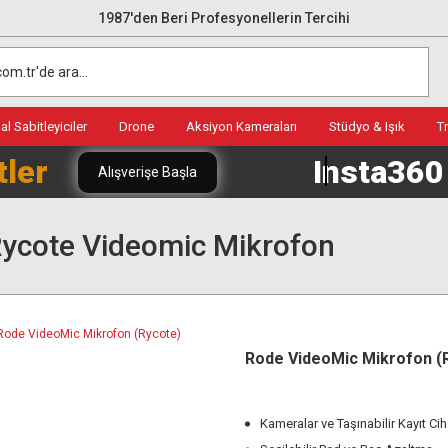
1987'den Beri Profesyonellerin Tercihi
l Sabitleyiciler
Drone
Aksiyon Kameraları
Stüdyo & Işık
T
tler
Insta36
Alışverişe Başla
ycote Videomic Mikrofon
Rode VideoMic Mikrofon (
Kameralar ve Taşınabilir Kayıt Ciha