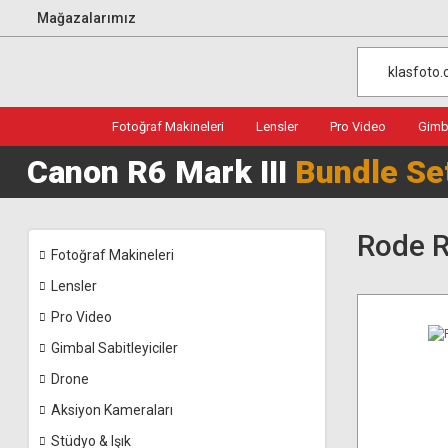
Mağazalarımız
Fotoğraf Makineleri
Lensler
Pro Video
Gimba
Canon R6 Mark III
Bundle Se
Rode R
Fotoğraf Makineleri
Lensler
Pro Video
Gimbal Sabitleyiciler
Drone
Aksiyon Kameraları
Stüdyo & Işık