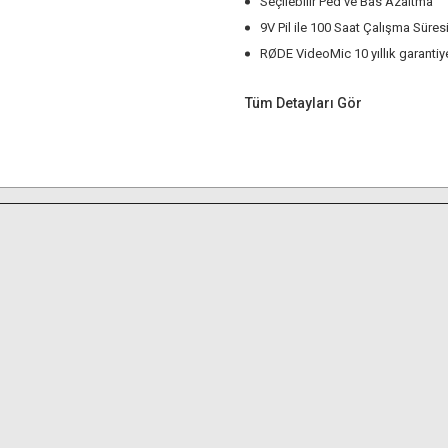
Seçilebilir Ped ve Bas Azaltma
9V Pil ile 100 Saat Çalışma Süres
RØDE VideoMic 10 yıllık garantiye
Tüm Detayları Gör