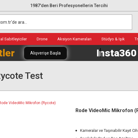
1987'den Beri Profesyonellerin Tercihi
l Sabitleyiciler
Drone
Aksiyon Kameraları
Stüdyo & Işık
T
tler
Insta36
Alışverişe Başla
ycote Test
Rode VideoMic Mikrofon (
Kameralar ve Taşınabilir Kayıt Ciha