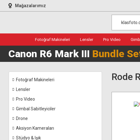
Mağazalarımız
Fotoğraf Makineleri
Lensler
Pro Video
Gimba
Canon R6 Mark III
Bundle Se
Rode R
Fotoğraf Makineleri
Lensler
Pro Video
Gimbal Sabitleyiciler
Drone
Aksiyon Kameraları
Stüdyo & Işık