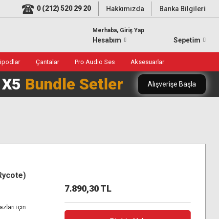
0 (212) 520 29 20
Hakkımızda
Banka Bilgileri
Merhaba, Giriş Yap
Hesabım
Sepetim
ripodlar
Çantalar
Pro Audio Ses
Aksesuarlar
0 X5
Bundle Setler
Alışverişe Başla
Rycote)
7.890,30 TL
zları için