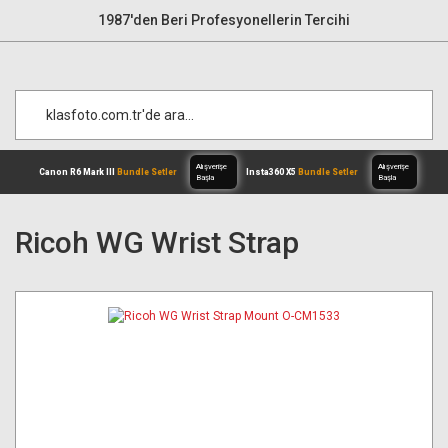
1987'den Beri Profesyonellerin Tercihi
Ricoh WG Wrist Strap
Alışverişe
Canon R6 Mark III
Bundle Setler
Inst
Başla